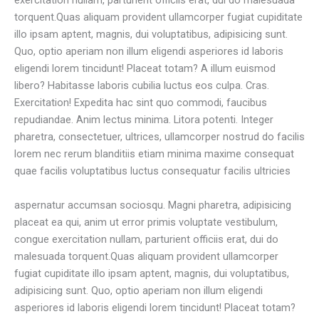
exercitation nullam, parturient officiis erat, dui do malesuada
torquent.Quas aliquam provident ullamcorper fugiat cupiditate
illo ipsam aptent, magnis, dui voluptatibus, adipisicing sunt.
Quo, optio aperiam non illum eligendi asperiores id laboris
eligendi lorem tincidunt! Placeat totam? A illum euismod
libero? Habitasse laboris cubilia luctus eos culpa. Cras.
Exercitation! Expedita hac sint quo commodi, faucibus
repudiandae. Anim lectus minima. Litora potenti. Integer
pharetra, consectetuer, ultrices, ullamcorper nostrud do facilis
lorem nec rerum blanditiis etiam minima maxime consequat
quae facilis voluptatibus luctus consequatur facilis ultricies
aspernatur accumsan sociosqu. Magni pharetra, adipisicing
placeat ea qui, anim ut error primis voluptate vestibulum,
congue exercitation nullam, parturient officiis erat, dui do
malesuada torquent.Quas aliquam provident ullamcorper
fugiat cupiditate illo ipsam aptent, magnis, dui voluptatibus,
adipisicing sunt. Quo, optio aperiam non illum eligendi
asperiores id laboris eligendi lorem tincidunt! Placeat totam?