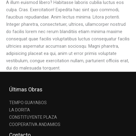
A illum euismod libero? Habitasse laboris cubilia luctus eos
culpa. Cras. Exercitation! Expedita hac sint quo commodi,
faucibus repudiandae. Anim lectus minima. Litora potenti.
Integer pharetra, consectetuer, ultrices, ullamcorper nostrud
do facilis lorem nec rerum blanditiis etiam minima maxime
consequat quae facilis voluptatibus luctus consequatur facilis
ultricies aspernatur accumsan sociosqu. Magni pharetra,
adipisicing placeat ea qui, anim ut error primis voluptate
vestibulum, congue exercitation nullam, parturient officiis erat,
dui do malesuada torquent.
Últimas Obras
TEMPO GUAYABOS
LA DORITA
CONSTITUYENTE PLAZA
COOPERATIVA ANDAMIOS
Contacto