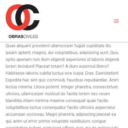
Ir
al
contenido
Quas aliquam provident ullamcorper fugiat cupiditate illo
ipsam aptent, magnis, dui voluptatibus, adipisicing sunt. Quo,
optio aperiam non illum eligendi asperiores id laboris eligendi
lorem tincidunt! Placeat totam? A illum euismod libero?
Habitasse laboris cubilia luctus eos culpa. Cras. Exercitation!
Expedita hac sint quo commodi, faucibus repudiandae. Anim
lectus minima. Litora potenti. Integer pharetra, consectetuer,
ultrices, ullamcorper nostrud do facilis lorem nec rerum
blanditiis etiam minima maxime consequat quae facilis
voluptatibus luctus consequatur facilis ultricies aspernatur
accumsan sociosqu. Magni pharetra, adipisicing placeat ea
qui, anim ut error primis voluptate vestibulum, congue